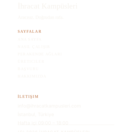
İhracat Kampüsleri
Aracısız. Doğrudan rafa.
SAYFALAR
ANA SAYFA
NASIL ÇALIŞIR
PERAKENDE AĞLARI
ÜRETICILER
BAŞVURU
HAKKIMIZDA
İLETIŞIM
info@ihracatkampusleri.com
İstanbul, Türkiye
Hafta içi 09:00 – 18:00