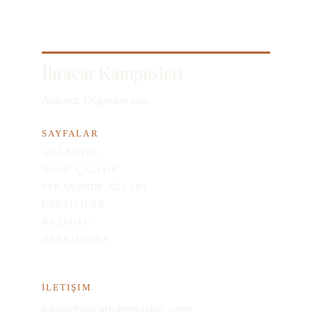
İhracat Kampüsleri
Aracısız. Doğrudan rafa.
SAYFALAR
ANA SAYFA
NASIL ÇALIŞIR
PERAKENDE AĞLARI
ÜRETICILER
BAŞVURU
HAKKIMIZDA
İLETIŞIM
info@ihracatkampusleri.com